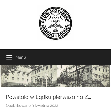
Przejdź
do
treści
Stowarzyszenie
Miłośnicy
i
Menu
Muzeum
sympatycy
historii,
kultury
Lądeckie
i
sztuki
Lądka-
Zdroju
Powstała w Lądku pierwsza na Z…
i
Opublikowano
9 kwietnia 2022
p
okolic