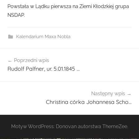
r
Powstała w Lądku pierwsza na Ziemi Kłodzkiej grupa
z
NSDAP.
e
z
a
Kalendarium Maxa Nobla
d
m
Nawigacja
i
Poprzedni wpis
wpisu
n
Rudolf Palfner, ur. 5.01.1845 …
2
7
0
Następny wpis
1
Christina córka Johannesa Scho…
Motyw WordPress: Donovan autorstwa ThemeZee.