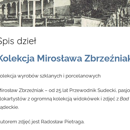
Spis dzieł
Kolekcja Mirosława Zbrzeźnia
olekcja wyrobów szklanych i porcelanowych
irosław Zbrzeźniak – od 25 lat Przewodnik Sudecki, pasjo
ilokartystów z ogromną kolekcją widokówek i zdjęć z
Bad
ądeckie.
utorem zdjęć jest Radosław Pietraga.