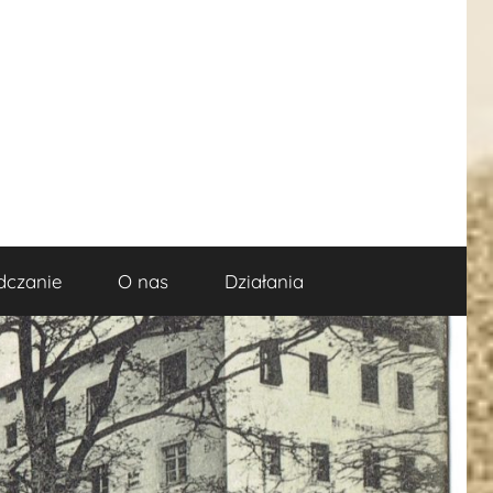
dczanie
O nas
Działania