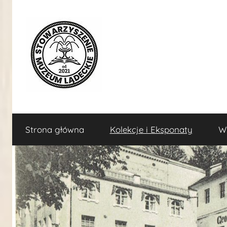
Przejdź
do
treści
Stowarzyszenie
Miłośnicy
i
Strona główna
Kolekcje i Eksponaty
W
sympatycy
Muzeum
historii,
kultury
Lądeckie
i
sztuki
Lądka-
Zdroju
i