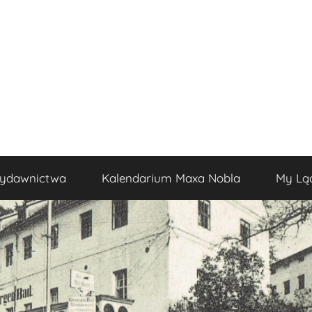
ydawnictwa
Kalendarium Maxa Nobla
My Lą