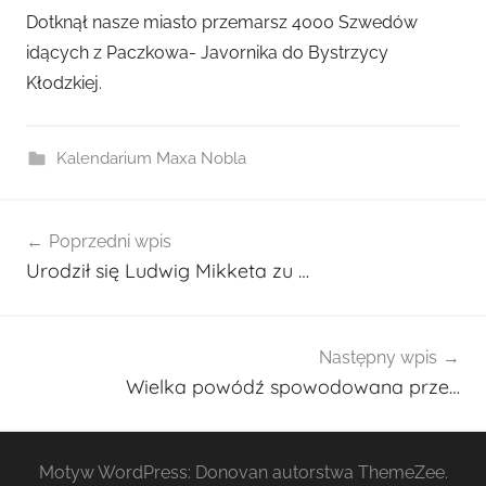
r
Dotknął nasze miasto przemarsz 4000 Szwedów
z
idących z Paczkowa- Javornika do Bystrzycy
e
Kłodzkiej.
z
a
d
Kalendarium Maxa Nobla
m
i
Nawigacja
n
Poprzedni wpis
wpisu
2
Urodził się Ludwig Mikketa zu …
7
0
1
Następny wpis
Wielka powódź spowodowana prze…
Motyw WordPress: Donovan autorstwa ThemeZee.