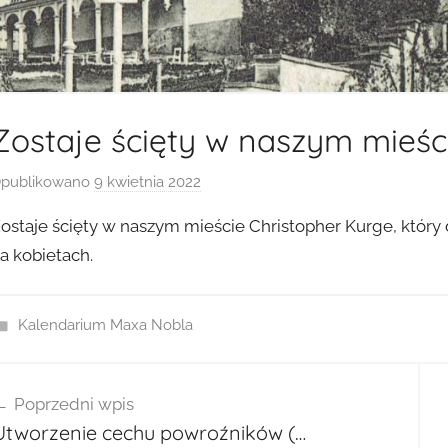
Zostaje ścięty w naszym mieśc
publikowano
9 kwietnia 2022
p
r
ostaje ścięty w naszym mieście Christopher Kurge, który
z
a kobietach.
e
z
a
Kalendarium Maxa Nobla
d
m
wigacja
i
Poprzedni wpis
isu
n
Utworzenie cechu powroźników (…
2