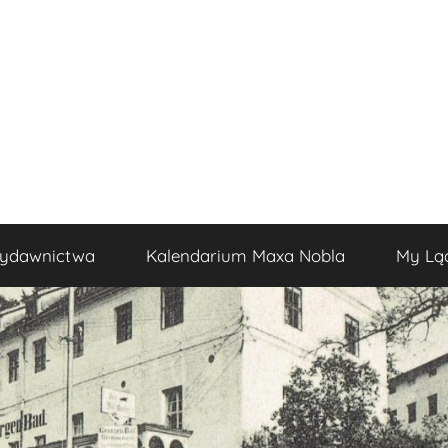
ydawnictwa
Kalendarium Maxa Nobla
My Lą