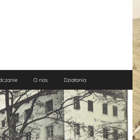
dczanie
O nas
Działania