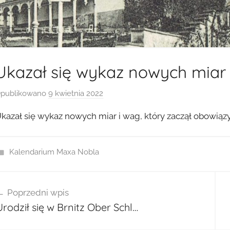
Ukazał się wykaz nowych miar 
publikowano
9 kwietnia 2022
p
r
kazał się wykaz nowych miar i wag, który zaczął obowiązy
z
e
z
Kalendarium Maxa Nobla
a
d
wigacja
m
Poprzedni wpis
isu
i
Urodził się w Brnitz Ober Schl…
n
2