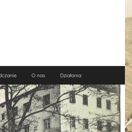
dczanie
O nas
Działania