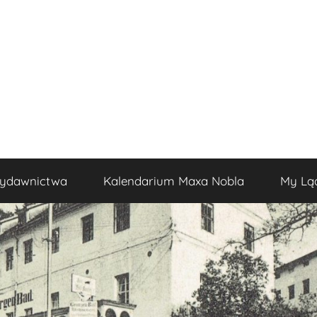
ydawnictwa
Kalendarium Maxa Nobla
My Lą