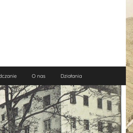
dczanie
O nas
Działania