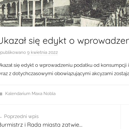
Ukazał się edykt o wprowadze
publikowano
9 kwietnia 2022
p
r
kazał się edykt o wprowadzeniu podatku od konsumpcji i
z
raz z dotychczasowymi obowiązującymi akcyzami zostają 
e
z
a
Kalendarium Maxa Nobla
d
m
wigacja
i
Poprzedni wpis
isu
n
Burmistrz i Rada miasta zatwie…
2