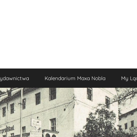
ydawnictwa
Kalendarium Maxa Nobla
My Lą