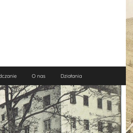
dczanie
O nas
Działania