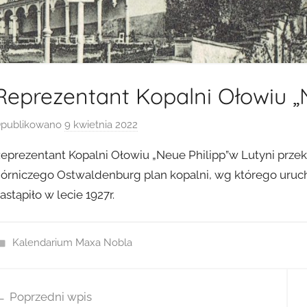
Reprezentant Kopalni Ołowiu „
publikowano
9 kwietnia 2022
p
r
eprezentant Kopalni Ołowiu „Neue Philipp”w Lutyni prz
z
órniczego Ostwaldenburg plan kopalni, wg którego uruc
e
astąpiło w lecie 1927r.
z
a
d
Kalendarium Maxa Nobla
m
i
wigacja
n
Poprzedni wpis
isu
2