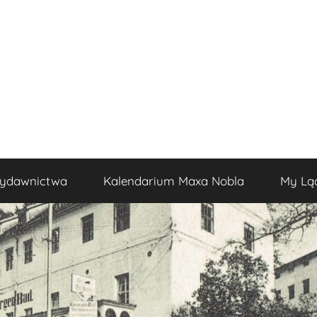
ydawnictwa
Kalendarium Maxa Nobla
My Lą