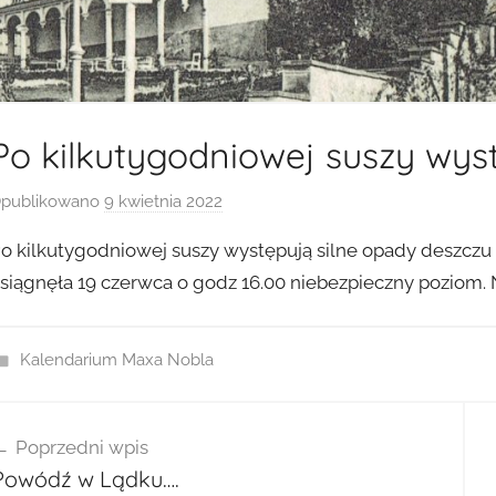
Po kilkutygodniowej suszy wys
publikowano
9 kwietnia 2022
p
r
o kilkutygodniowej suszy występują silne opady deszczu tr
z
siągnęła 19 czerwca o godz 16.00 niebezpieczny poziom.
e
z
a
Kalendarium Maxa Nobla
d
m
wigacja
i
Poprzedni wpis
isu
n
Powódź w Lądku….
2