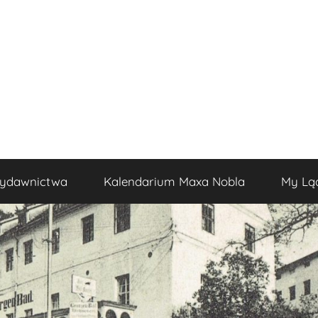
ydawnictwa
Kalendarium Maxa Nobla
My Lą