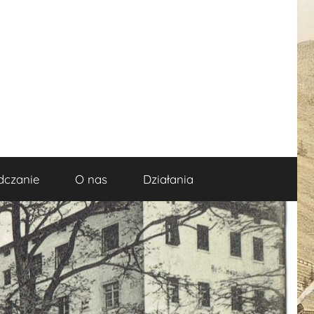
dczanie
O nas
Działania