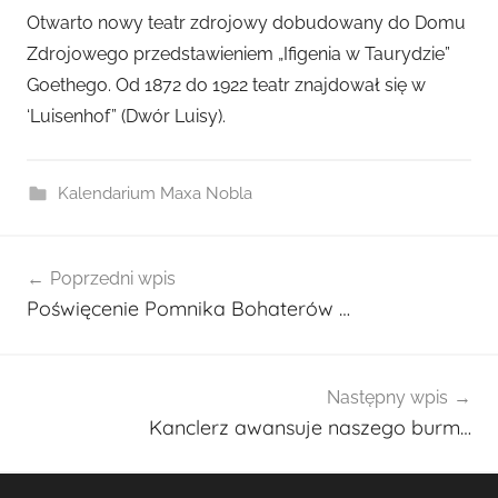
r
Otwarto nowy teatr zdrojowy dobudowany do Domu
z
Zdrojowego przedstawieniem „Ifigenia w Taurydzie”
e
Goethego. Od 1872 do 1922 teatr znajdował się w
z
‘Luisenhof” (Dwór Luisy).
a
d
m
Kalendarium Maxa Nobla
i
n
Nawigacja
2
Poprzedni wpis
wpisu
7
Poświęcenie Pomnika Bohaterów …
0
1
Następny wpis
Kanclerz awansuje naszego burm…