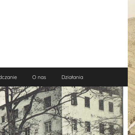
dczanie
O nas
Działania