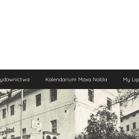
ydawnictwa
Kalendarium Maxa Nobla
My Lą