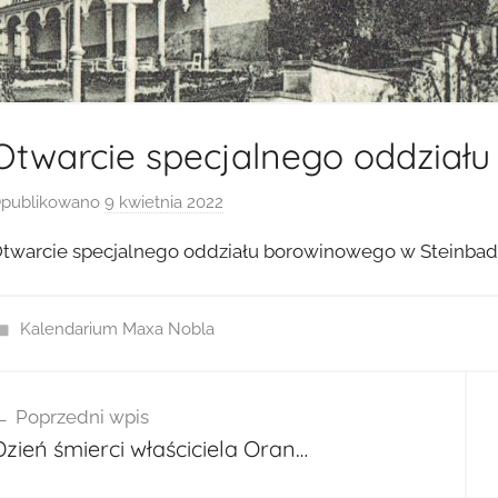
Otwarcie specjalnego oddziału
publikowano
9 kwietnia 2022
p
r
twarcie specjalnego oddziału borowinowego w Steinbadzi
z
e
z
Kalendarium Maxa Nobla
a
d
wigacja
m
Poprzedni wpis
isu
i
Dzień śmierci właściciela Oran…
n
2