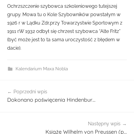
r
Ochrzszczenie szybowca szkoleniowego tutejszej
z
grupy. Mowa tu o Kole Szybowników powstałym w
e
1926 r w Lądku Zdr,przy Towarzystwie Sportowym z
z
1911 r.W 1932 odbył się chrzest szybowca “Alte Fritz”
a
(być może jest to ta sama uroczystość z błędem w
d
dacie).
m
i
n
Kalendarium Maxa Nobla
2
7
Nawigacja
0
Poprzedni wpis
wpisu
1
Dokonano poświęcenia Hindenbur…
Następny wpis
Książę Wilhelm von Preussen (p…