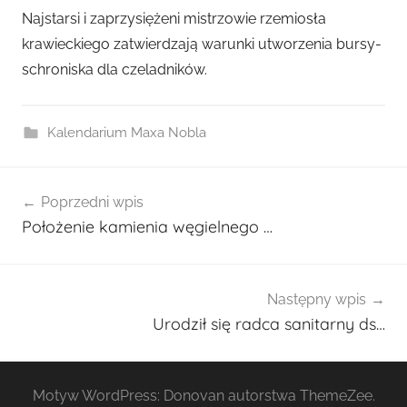
r
Najstarsi i zaprzysiężeni mistrzowie rzemiosła
z
krawieckiego zatwierdzają warunki utworzenia bursy-
e
schroniska dla czeladników.
z
a
d
Kalendarium Maxa Nobla
m
i
Nawigacja
n
Poprzedni wpis
wpisu
2
Położenie kamienia węgielnego …
7
0
1
Następny wpis
Urodził się radca sanitarny ds…
Motyw WordPress: Donovan autorstwa ThemeZee.