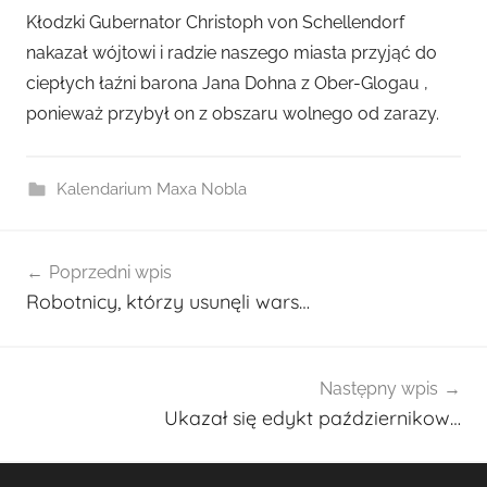
r
Kłodzki Gubernator Christoph von Schellendorf
z
nakazał wójtowi i radzie naszego miasta przyjąć do
e
ciepłych łaźni barona Jana Dohna z Ober-Glogau ,
z
ponieważ przybył on z obszaru wolnego od zarazy.
a
d
m
Kalendarium Maxa Nobla
i
n
Nawigacja
2
Poprzedni wpis
wpisu
7
Robotnicy, którzy usunęli wars…
0
1
Następny wpis
Ukazał się edykt październikow…