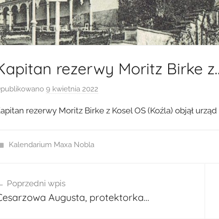
Kapitan rezerwy Moritz Birke z
publikowano
9 kwietnia 2022
p
r
apitan rezerwy Moritz Birke z Kosel OS (Koźla) objął urząd
z
e
z
Kalendarium Maxa Nobla
a
d
wigacja
m
Poprzedni wpis
isu
i
Cesarzowa Augusta, protektorka…
n
2