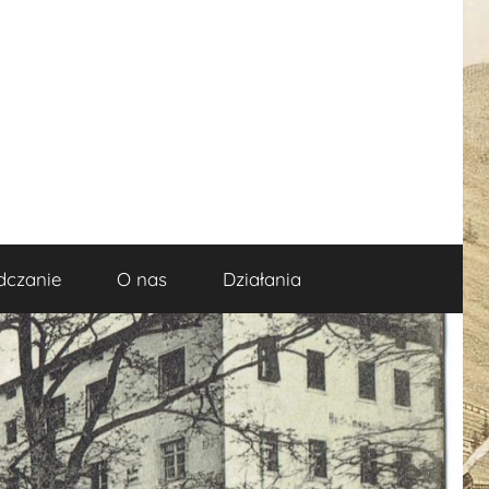
dczanie
O nas
Działania