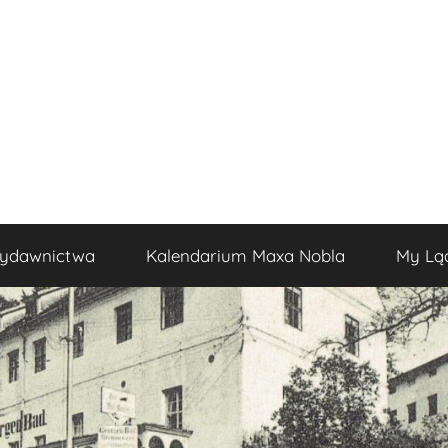
ydawnictwa
Kalendarium Maxa Nobla
My Lą