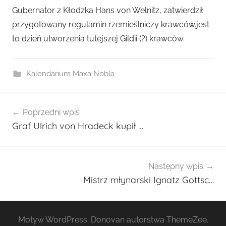
r
Gubernator z Kłodzka Hans von Welnitz, zatwierdził
z
przygotowany regulamin rzemieślniczy krawców.jest
e
to dzień utworzenia tutejszej Gildii (?) krawców.
z
a
d
Kalendarium Maxa Nobla
m
i
Nawigacja
n
Poprzedni wpis
wpisu
2
Graf Ulrich von Hradeck kupił …
7
0
1
Następny wpis
Mistrz młynarski Ignatz Gottsc…
Motyw WordPress: Donovan autorstwa ThemeZee.