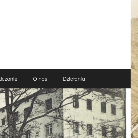
dczanie
O nas
Działania