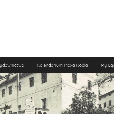
ydawnictwa
Kalendarium Maxa Nobla
My Lą