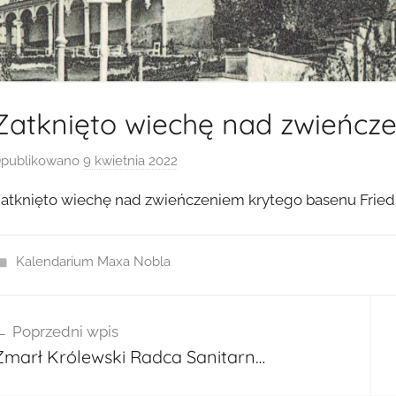
Zatknięto wiechę nad zwieńcz
publikowano
9 kwietnia 2022
p
r
atknięto wiechę nad zwieńczeniem krytego basenu Fried
z
e
z
Kalendarium Maxa Nobla
a
d
wigacja
m
Poprzedni wpis
isu
i
Zmarł Królewski Radca Sanitarn…
n
2