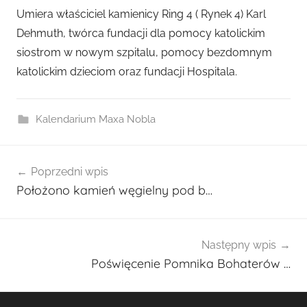
r
Umiera właściciel kamienicy Ring 4 ( Rynek 4) Karl
z
Dehmuth, twórca fundacji dla pomocy katolickim
e
siostrom w nowym szpitalu, pomocy bezdomnym
z
katolickim dzieciom oraz fundacji Hospitala.
a
d
m
Kalendarium Maxa Nobla
i
n
Nawigacja
2
Poprzedni wpis
wpisu
7
Położono kamień węgielny pod b…
0
1
Następny wpis
Poświęcenie Pomnika Bohaterów …