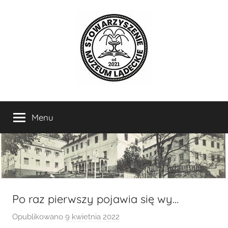
Przejdź
do
treści
Stowarzyszenie
Miłośnicy
i
Menu
Muzeum
sympatycy
historii,
kultury
Lądeckie
i
sztuki
Lądka-
Zdroju
Po raz pierwszy pojawia się wy…
i
Opublikowano
9 kwietnia 2022
p
okolic