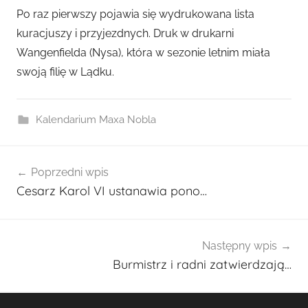
r
Po raz pierwszy pojawia się wydrukowana lista
z
kuracjuszy i przyjezdnych. Druk w drukarni
e
Wangenfielda (Nysa), która w sezonie letnim miała
z
swoją filię w Lądku.
a
d
m
Kalendarium Maxa Nobla
i
n
Nawigacja
2
Poprzedni wpis
wpisu
7
Cesarz Karol VI ustanawia pono…
0
1
Następny wpis
Burmistrz i radni zatwierdzają…