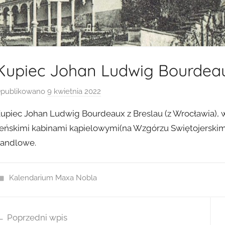
Kupiec Johan Ludwig Bourdea
publikowano
9 kwietnia 2022
p
r
upiec Johan Ludwig Bourdeaux z Breslau (z Wrocławia), 
z
eńskimi kabinami kąpielowymi(na Wzgórzu Swiętojerskim),
e
andlowe.
z
a
d
Kalendarium Maxa Nobla
m
i
wigacja
n
Poprzedni wpis
isu
2