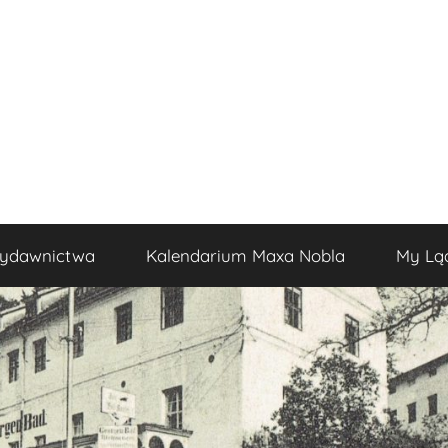
ydawnictwa
Kalendarium Maxa Nobla
My Lą