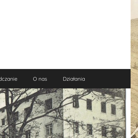
dczanie
O nas
Działania